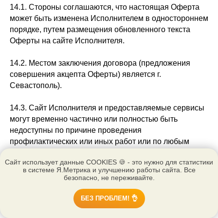
14.1. Стороны соглашаются, что настоящая Оферта
может быть изменена Исполнителем в одностороннем
порядке, путем размещения обновленного текста
Оферты на сайте Исполнителя.
14.2. Местом заключения договора (предложения
совершения акцепта Оферты) является г.
Севастополь).
14.3. Сайт Исполнителя и предоставляемые сервисы
могут временно частично или полностью быть
недоступны по причине проведения
профилактических или иных работ или по любым
другим причинам технического характера.
Сайт использует данные COOKIES 🍪 - это нужно для статистики
в системе Я.Метрика и улучшению работы сайта. Все
14.4. Заказчик гарантирует, что все условия
безопасно, не переживайте.
настоящей Оферты ему понятны, и он принимает их
безусловно и в полном объёме.
БЕЗ ПРОБЛЕМ! 👌